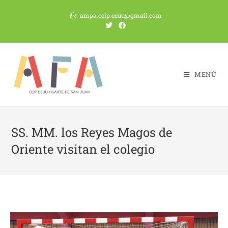
Saltar
ampa.ceip.eeuu@gmail.com
al
contenido
MENÚ
SS. MM. los Reyes Magos de
Oriente visitan el colegio