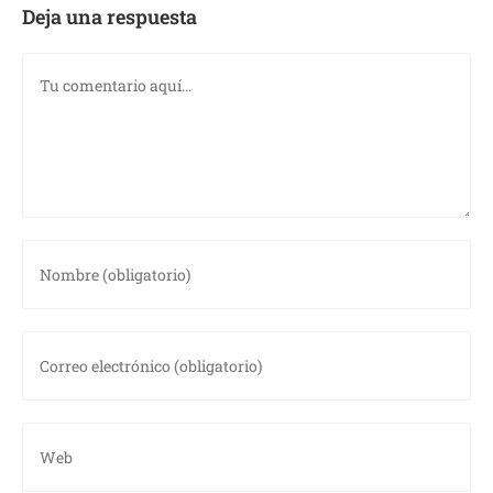
Deja una respuesta
Comentario
Introduce
tu
nombre
o
Introduce
nombre
tu
de
dirección
usuario
de
Introduce
para
correo
la
comentar
electrónico
URL