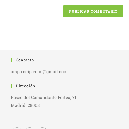
para
de
comentar
tu
web
(opcional)
Contacto
ampa.ceip.eeuu@gmail.com
Dirección
Paseo del Comandante Fortea, 71
Madrid, 28008