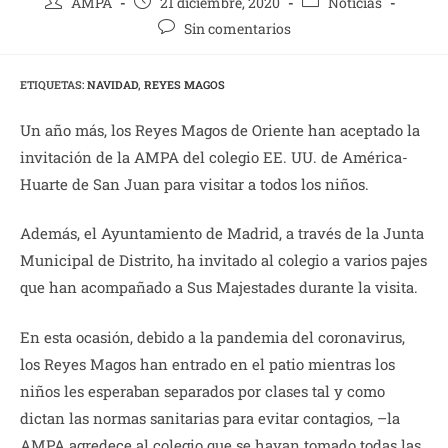
Autor
Publicación
Categoría
AMPA
21 diciembre, 2020
Noticias
de
de
de
Comentarios
Sin comentarios
la
la
la
de
entrada:
entrada:
entrada:
la
ETIQUETAS:
NAVIDAD
,
REYES MAGOS
entrada:
Un año más, los Reyes Magos de Oriente han aceptado la
invitación de la AMPA del colegio EE. UU. de América-
Huarte de San Juan para visitar a todos los niños.
Además, el Ayuntamiento de Madrid, a través de la Junta
Municipal de Distrito, ha invitado al colegio a varios pajes
que han acompañado a Sus Majestades durante la visita.
En esta ocasión, debido a la pandemia del coronavirus,
los Reyes Magos han entrado en el patio mientras los
niños les esperaban separados por clases tal y como
dictan las normas sanitarias para evitar contagios, –la
AMPA agredece al colegio que se hayan tomado todas las