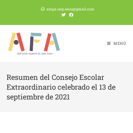
Saltar
ampa.ceip.eeuu@gmail.com
al
contenido
MENÚ
Resumen del Consejo Escolar
Extraordinario celebrado el 13 de
septiembre de 2021