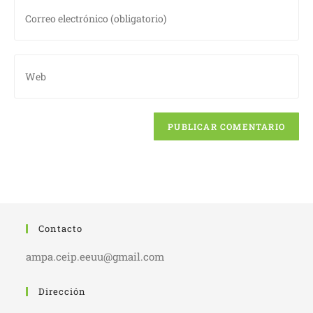
Introduce
nombre
tu
de
dirección
usuario
de
Introduce
para
correo
la
comentar
electrónico
URL
para
de
comentar
tu
web
(opcional)
Contacto
ampa.ceip.eeuu@gmail.com
Dirección