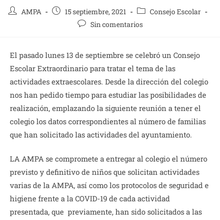
Autor
Publicación
Categoría
AMPA
15 septiembre, 2021
Consejo Escolar
de
de
de
Comentarios
Sin comentarios
la
la
la
de
entrada:
entrada:
entrada:
la
El pasado lunes 13 de septiembre se celebró un Consejo
entrada:
Escolar Extraordinario para tratar el tema de las
actividades extraescolares. Desde la dirección del colegio
nos han pedido tiempo para estudiar las posibilidades de
realización, emplazando la siguiente reunión a tener el
colegio los datos correspondientes al número de familias
que han solicitado las actividades del ayuntamiento.
LA AMPA se compromete a entregar al colegio el número
previsto y definitivo de niños que solicitan actividades
varias de la AMPA, así como los protocolos de seguridad e
higiene frente a la COVID-19 de cada actividad
presentada, que previamente, han sido solicitados a las