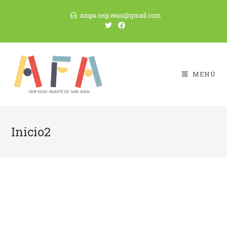
ampa.ceip.eeuu@gmail.com
MENÚ
Inicio2