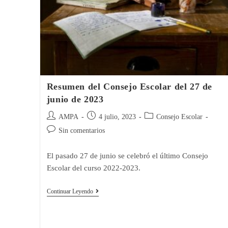
Resumen del Consejo Escolar del 27 de
junio de 2023
Autor
Publicación
Categoría
AMPA
4 julio, 2023
Consejo Escolar
de
de
de
Comentarios
Sin comentarios
la
la
la
de
entrada:
entrada:
entrada:
la
El pasado 27 de junio se celebró el último Consejo
entrada:
Escolar del curso 2022-2023.
Resumen
Continuar Leyendo
Del
Consejo
Escolar
Del