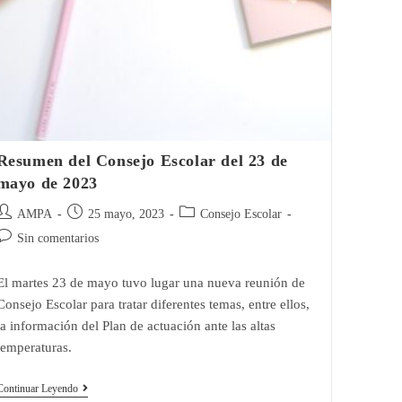
Resumen del Consejo Escolar del 23 de
mayo de 2023
Autor
Publicación
Categoría
AMPA
25 mayo, 2023
Consejo Escolar
de
de
de
Comentarios
Sin comentarios
a
la
la
de
entrada:
entrada:
entrada:
a
El martes 23 de mayo tuvo lugar una nueva reunión de
entrada:
Consejo Escolar para tratar diferentes temas, entre ellos,
la información del Plan de actuación ante las altas
temperaturas.
Resumen
Continuar Leyendo