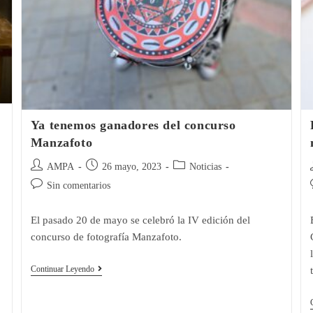
Ya tenemos ganadores del concurso
Manzafoto
Autor
Publicación
Categoría
AMPA
26 mayo, 2023
Noticias
de
de
de
Comentarios
Sin comentarios
la
la
la
l
de
entrada:
entrada:
entrada:
la
l
El pasado 20 de mayo se celebró la IV edición del
entrada:
concurso de fotografía Manzafoto.
Ya
Continuar Leyendo
Tenemos
Ganadores
Del